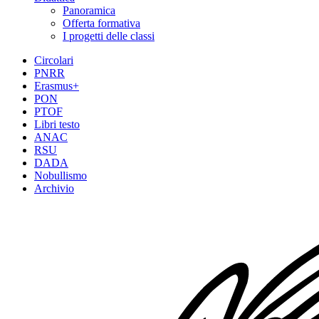
Panoramica
Offerta formativa
I progetti delle classi
Circolari
PNRR
Erasmus+
PON
PTOF
Libri testo
ANAC
RSU
DADA
Nobullismo
Archivio