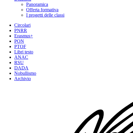
Panoramica
Offerta formativa
I progetti delle classi
Circolari
PNRR
Erasmus+
PON
PTOF
Libri testo
ANAC
RSU
DADA
Nobullismo
Archivio